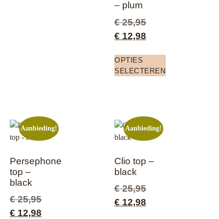
– plum
€
25,95
€
12,98
OPTIES
SELECTEREN
Aanbieding!
Aanbieding!
Persephone
Clio top –
top –
black
black
€
25,95
€
25,95
€
12,98
€
12,98